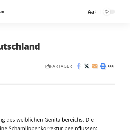
Aa
on
utschland
PARTAGER
ng des weiblichen Genitalbereichs. Die
 eine Schamlippenkorrektur beeinflussen: